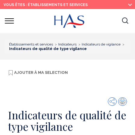
Recherche
Menu
Contenu
VOUS ÊTES : ÉTABLISSEMENTS ET SERVICES
principal
principal
Ouvrir
Ouv
le
menu
la
re
Établissements et services
Indicateurs
Indicateurs de vigilance
Indicateurs de qualité de type vigilance
AJOUTER À
MA SELECTION
Partager
Imp
Indicateurs de qualité de
type vigilance