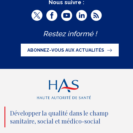
Nous suivre :
T
F
Y
L
R
w
a
o
i
S
Restez informé !
i
c
u
n
S
t
e
t
k
ABONNEZ-VOUS AUX ACTUALITÉS
t
b
u
e
e
o
b
d
r
o
e
I
(
k
(
n
n
(
n
(
o
n
o
n
Développer la qualité dans le champ
sanitaire, social et médico-social
u
o
u
o