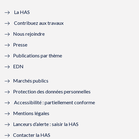
v
u
v
u
e
v
e
v
La HAS
Contribuez aux travaux
l
e
l
e
Nous rejoindre
l
l
l
l
Presse
e
l
e
l
Publications par thème
f
e
f
e
EDN
e
f
e
f
Marchés publics
n
e
n
e
Protection des données personnelles
ê
n
ê
n
Accessibilité : partiellement conforme
t
ê
t
ê
Mentions légales
r
t
r
t
Lanceurs d’alerte : saisir la HAS
e
r
e
r
Contacter la HAS