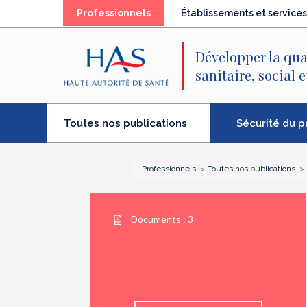
Recherche
Menu
Contenu
(élément
Professionnels
Établissements et services
principal
principal
séléctionné)
Développer la qua
sanitaire, social 
(élément
Sécurité du p
Toutes nos publications
séléctionné)
Professionnels
Toutes nos publications
Documents :
3