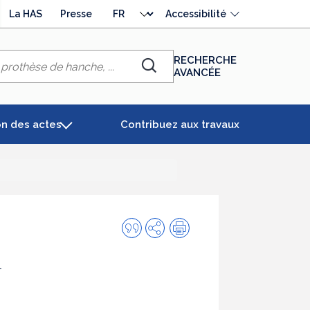
Choisir
La HAS
Presse
Accessibilité
la
langue
RECHERCHE
AVANCÉE
Chercher
on des actes
Contribuez aux travaux
Citer
Partager
Impression
cette
m
publication