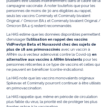
puissent être utilisés indifféremment dans le cadre de la
campagne vaccinale. À noter toutefois que pour les
personnes de moins de 30 ans éligibles au rappel,
seuls les vaccins Comirnaty et Comirnaty bivalent
Original / Omicron BA.1 et Comirnaty bivalent Original /
Omicron BA.4-5 restent recommandés.
La HAS estime que les données disponibles permettent
d’envisager
l’utilisation en rappel des vaccins
VidPrevtyn Beta et Nuvaxovid chez des sujets de
plus de 18 ans primovaccinés
avec un vaccin à
ARNm ou à vecteur adénoviral contre la Covid-19
en
alternative aux vaccins à ARNm bivalents
pour les
personnes réticentes à ce type de vaccins et celles qui
ne peuvent en bénéficier (contre-indications).
La HAS note que les vaccins monovalents originaux
Spikevax et Comirnaty pourront continuer à être utilisés
en primovaccination.
La HAS rappelle que, même en période de circulation
plus faible du virus, la priorité est de protéger les plus
fragiles grâce à la vaccination.