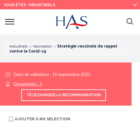
Recherche
Menu
Contenu
VOUS ÊTES : INDUSTRIELS
principal
principal
Ouvrir
Ouv
le
menu
la
re
Industriels
Vaccination
Stratégie vaccinale de rappel
contre la Covid-19
Date de validation :
19 septembre 2022
Documents :
1
TÉLÉCHARGER LA RECOMMANDATION
AJOUTER À
MA SELECTION