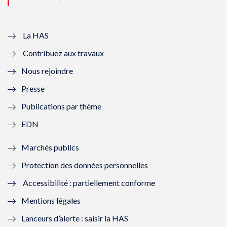
u
o
u
o
v
u
v
u
e
v
e
v
La HAS
Contribuez aux travaux
l
e
l
e
Nous rejoindre
l
l
l
l
Presse
e
l
e
l
Publications par thème
f
e
f
e
EDN
e
f
e
f
Marchés publics
n
e
n
e
Protection des données personnelles
ê
n
ê
n
Accessibilité : partiellement conforme
t
ê
t
ê
Mentions légales
r
t
r
t
Lanceurs d’alerte : saisir la HAS
e
r
e
r