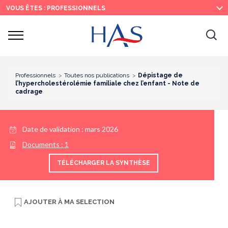
Recherche
Menu
Contenu
VOUS ÊTES : PROFESSIONNELS
principal
principal
Ouvrir
Ouv
le
menu
la
re
Professionnels
Toutes nos publications
Dépistage de
l’hypercholestérolémie familiale chez l’enfant - Note de
cadrage
Date de validation :
mars 2026
Documents :
1
TÉLÉCHARGER LA SYNTHÈSE
AJOUTER À
MA SELECTION