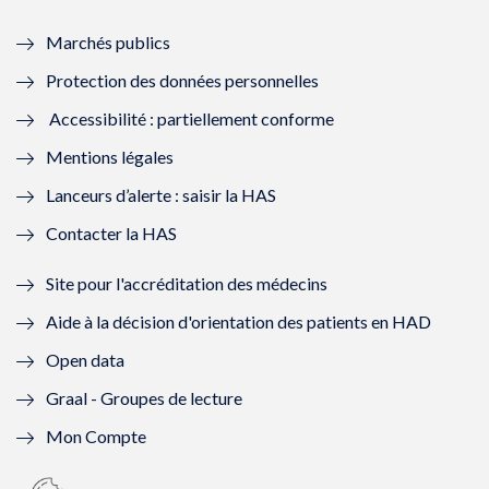
e
f
e
f
Marchés publics
n
e
n
e
Protection des données personnelles
ê
n
ê
n
Accessibilité : partiellement conforme
t
ê
t
ê
Mentions légales
r
t
r
t
Lanceurs d’alerte : saisir la HAS
e
r
e
r
Contacter la HAS
)
e
)
e
Site pour l'accréditation des médecins
)
)
Aide à la décision d'orientation des patients en HAD
Open data
Graal - Groupes de lecture
Mon Compte