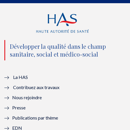
e
o
b
d
r
o
e
I
(
k
(
n
n
(
n
(
o
n
o
n
Développer la qualité dans le champ
sanitaire, social et médico-social
u
o
u
o
v
u
v
u
e
v
e
v
La HAS
Contribuez aux travaux
l
e
l
e
Nous rejoindre
l
l
l
l
Presse
e
l
e
l
Publications par thème
f
e
f
e
EDN