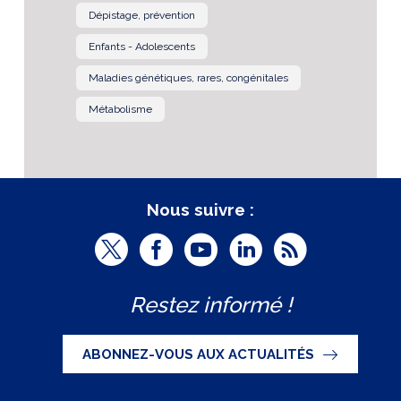
Dépistage, prévention
Enfants - Adolescents
Maladies génétiques, rares, congénitales
Métabolisme
Nous suivre :
T
F
Y
L
R
w
a
o
i
S
Restez informé !
i
c
u
n
S
t
e
t
k
ABONNEZ-VOUS AUX ACTUALITÉS
t
b
u
e